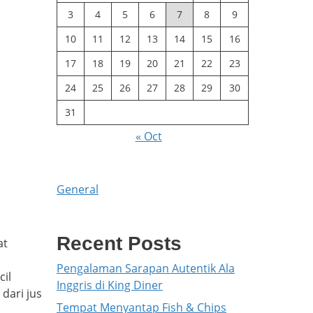
3
4
5
6
7
8
9
10
11
12
13
14
15
16
17
18
19
20
21
22
23
24
25
26
27
28
29
30
31
« Oct
General
Recent Posts
at
Pengalaman Sarapan Autentik Ala
cil
Inggris di King Diner
dari jus
Tempat Menyantap Fish & Chips