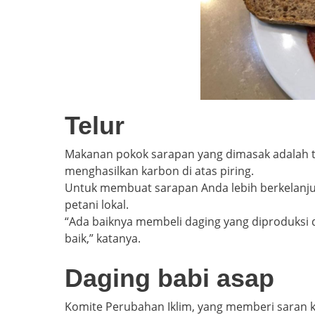
Telur
Makanan pokok sarapan yang dimasak adalah te
menghasilkan karbon di atas piring.
Untuk membuat sarapan Anda lebih berkelanju
petani lokal.
“Ada baiknya membeli daging yang diproduksi d
baik,” katanya.
Daging babi asap
Komite Perubahan Iklim, yang memberi saran 