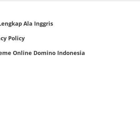
Lengkap Ala Inggris
cy Policy
Ceme Online Domino Indonesia