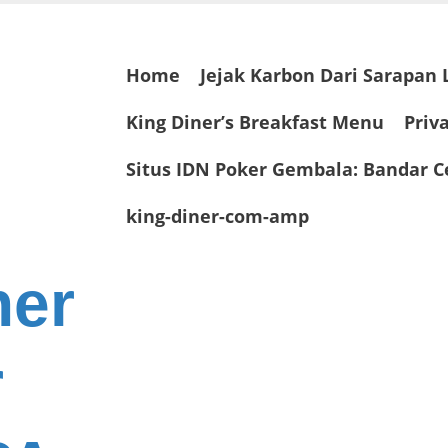
Skip
Home
Jejak Karbon Dari Sarapan 
to
content
King Diner’s Breakfast Menu
Priva
Situs IDN Poker Gembala: Bandar 
king-diner-com-amp
ner
r