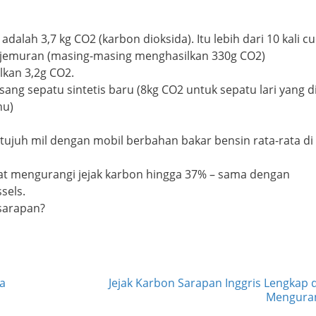
lah 3,7 kg CO2 (karbon dioksida). Itu lebih dari 10 kali cu
di jemuran (masing-masing menghasilkan 330g CO2)
lkan 3,2g CO2.
ng sepatu sintetis baru (8kg CO2 untuk sepatu lari yang d
hu)
tujuh mil dengan mobil berbahan bakar bensin rata-rata di 
pat mengurangi jejak karbon hingga 37% – sama dengan
sels.
sarapan?
a
Jejak Karbon Sarapan Inggris Lengkap 
Mengura